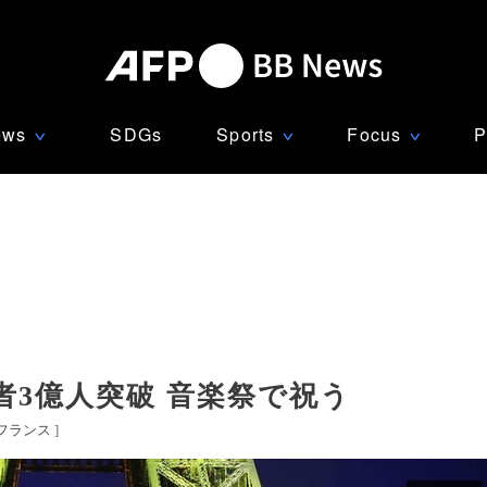
ews
SDGs
Sports
Focus
P
∨
∨
∨
3億人突破 音楽祭で祝う
フランス
]