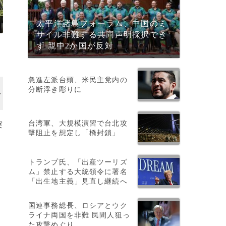
太平洋諸島フォーラム、中国のミ
サイル非難する共同声明採択でき
ず 親中2か国が反対
急進左派台頭、米民主党内の
分断浮き彫りに
台湾軍、大規模演習で台北攻
突
撃阻止を想定し「橋封鎖」
トランプ氏、「出産ツーリズ
ム」禁止する大統領令に署名
「出生地主義」見直し継続へ
ロ
国連事務総長、ロシアとウク
ライナ両国を非難 民間人狙っ
た攻撃めぐり