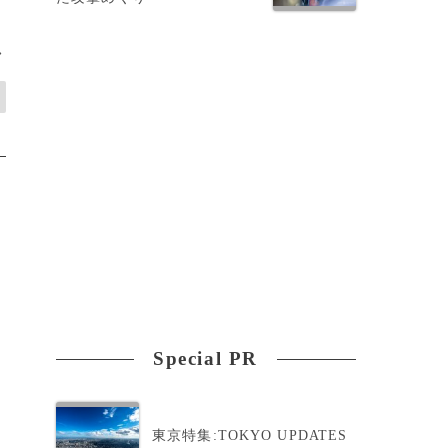
>
Special PR
東京特集:TOKYO UPDATES