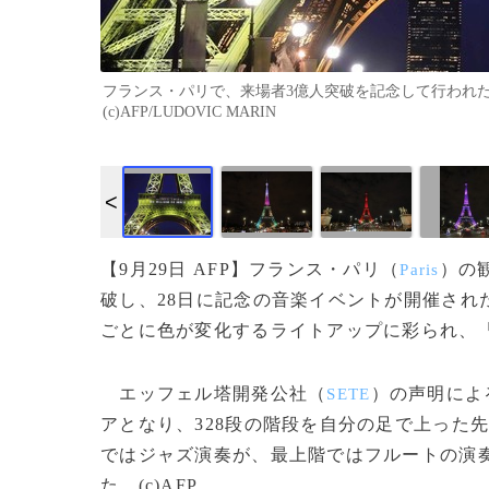
フランス・パリで、来場者3億人突破を記念して行われたエ
(c)AFP/LUDOVIC MARIN
【9月29日 AFP】フランス・パリ（
）の
Paris
破し、28日に記念の音楽イベントが開催された
ごとに色が変化するライトアップに彩られ、
エッフェル塔開発公社（
）の声明によ
SETE
アとなり、328段の階段を自分の足で上った先
ではジャズ演奏が、最上階ではフルートの演
た。(c)AFP