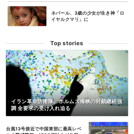
ネパール、3歳の少女が生き神「ロ
イヤルクマリ」に
Top stories
イラン革命防衛隊、ホルムズ海峡の封鎖継続強
調 全要求の受け入れ迫る
台風13号接近で中国東部に最高レベ