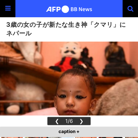
3歳の女の子が新たな生き神「クマリ」に
ネパール
❮
1/6
❯
caption +