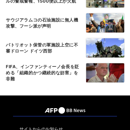
ルの警戒警報、1500便以上が欠航
サウジアラムコの石油施設に無人機
攻撃、フーシ派が声明
パトリオット保管の軍施設上空に不
審ドローン ドイツ西部
FIFA、インファンティーノ会長を貶
める「組織的かつ継続的な妨害」を
非難
サイトからのお知らせ