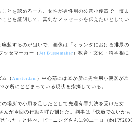
ことを認める一方、女性が男性用の公衆小便器で「慎ま
いことを証明して、真剣なメッセージを伝えたいとしてい
喚起するのが狙いで、画像は「オランダにおける排尿の
ブッセマーカー（
）教育・文化・科学相に
Jet Bussemaker
ダム（
）中心部には35か所に男性用小便器が常
Amsterdam
か3か所にとどまっている現状を指摘している。
の場所で小用を足したとして先週有罪判決を受けた女
さんが今回の行動を呼び掛けた。判事は「快適でないかも
った」と述べ、ピーニングさんに90ユーロ（約1万200