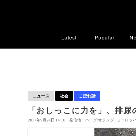
Latest
Popular
N
ニュース
社会
こぼれ話
「おしっこに力を」、排尿
2017年9月24日 14:16
発信地：ハーグ/オランダ [
ヨーロッ