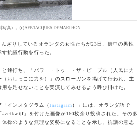
。(c)AFP/JACQUES DEMARTHON
にうんざりしているオランダの女性たちが23日、街中の男性
示す抗議行動を行った。
と銘打ち、「パワー・トゥー・ザ・ピープル（人民に力
ー（おしっこに力を）」のスローガンを掲げて行われ、主
は用を足せないことを実演してみせるよう呼び掛けた。
ア「インスタグラム（
）」には、オランダ語で
Instagram
eikwijf」を付けた画像が160枚余り投稿された。その
、体操のような無理な姿勢になることを示し、抗議の意思