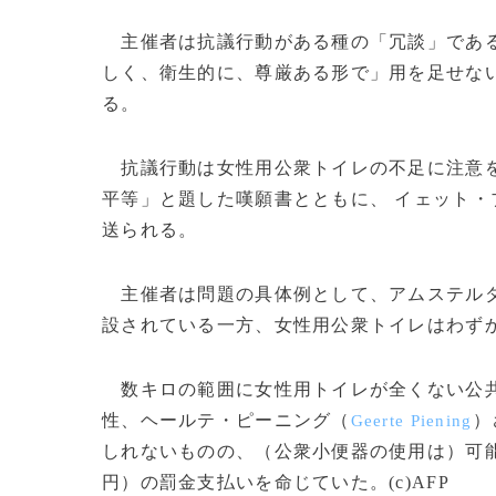
主催者は抗議行動がある種の「冗談」である
しく、衛生的に、尊厳ある形で」用を足せな
る。
抗議行動は女性用公衆トイレの不足に注意を
平等」と題した嘆願書とともに、 イェット・
送られる。
主催者は問題の具体例として、アムステル
設されている一方、女性用公衆トイレはわず
数キロの範囲に女性用トイレが全くない公共
性、ヘールテ・ピーニング（
）
Geerte Piening
しれないものの、（公衆小便器の使用は）可能だ
円）の罰金支払いを命じていた。(c)AFP