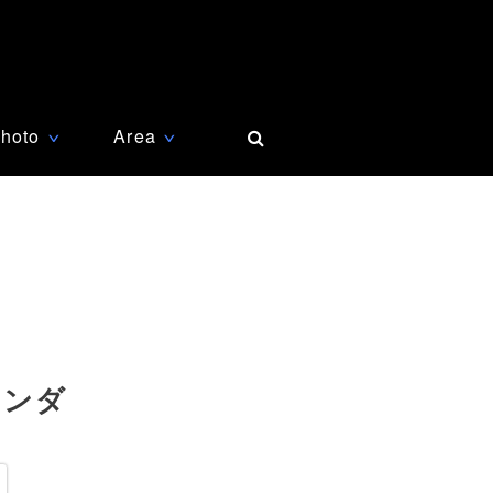
hoto
Area
∨
∨
ランダ