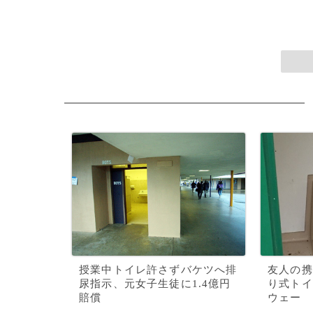
授業中トイレ許さずバケツへ排
友人の携
尿指示、元女子生徒に1.4億円
り式トイ
賠償
ウェー