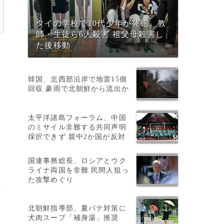
タイの学校で10代少年が発砲、教
師・生徒ら6人殺害 祖父母殺害し
た後移動
韓国、北西部沿岸で地雷15個
回収 豪雨で北朝鮮から流出か
太平洋諸島フォーラム、中国
のミサイル非難する共同声明
採択できず 親中2か国が反対
国連事務総長、ロシアとウク
ライナ両国を非難 民間人狙っ
た攻撃めぐり
多
北朝鮮指導部、夏バテ対策に
犬肉スープ「補身湯」推奨