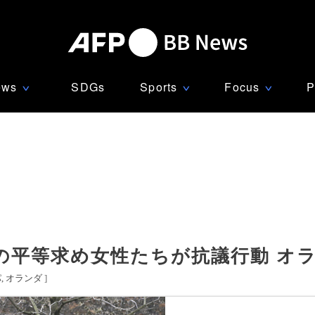
ews
SDGs
Sports
Focus
P
∨
∨
∨
の平等求め女性たちが抗議行動 オ
パ
オランダ
]