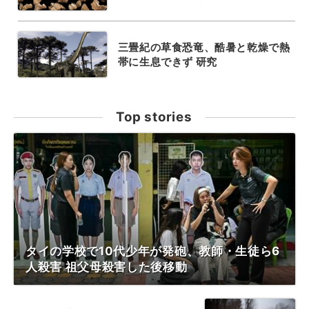
三畳紀の草食恐竜、酷暑と乾燥で熱
帯に生息できず 研究
Top stories
タイの学校で10代少年が発砲、教師・生徒ら6
人殺害 祖父母殺害した後移動