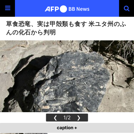
草食恐竜、実は甲殻類も食す 米ユタ州のふ
んの化石から判明
❮
1/2
❯
caption +