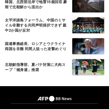
韓国、北西部沿岸で地雷15個回収 豪
雨で北朝鮮から流出か
太平洋諸島フォーラム、中国のミサ
イル非難する共同声明採択できず 親
中2か国が反対
国連事務総長、ロシアとウクライナ
両国を非難 民間人狙った攻撃めぐり
北朝鮮指導部、夏バテ対策に犬肉ス
ープ「補身湯」推奨