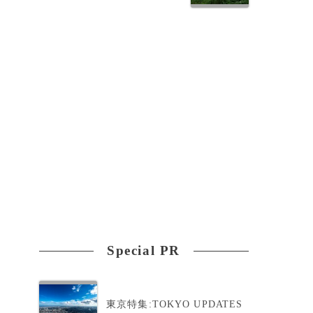
の
Special PR
東京特集:TOKYO UPDATES