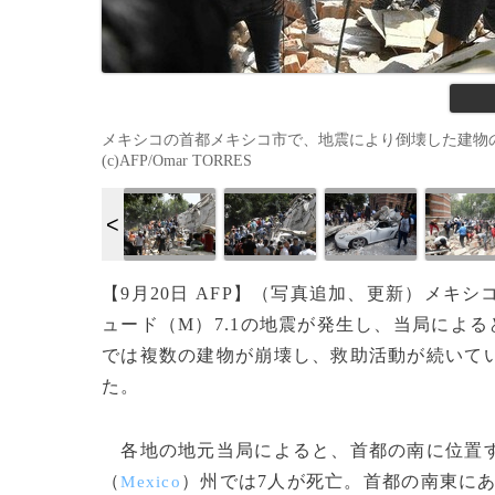
メキシコの首都メキシコ市で、地震により倒壊した建物のが
(c)AFP/Omar TORRES
【9月20日 AFP】（写真追加、更新）メキ
ュード（M）7.1の地震が発生し、当局によ
では複数の建物が崩壊し、救助活動が続いてい
た。
各地の地元当局によると、首都の南に位置
（
）州では7人が死亡。首都の南東に
Mexico