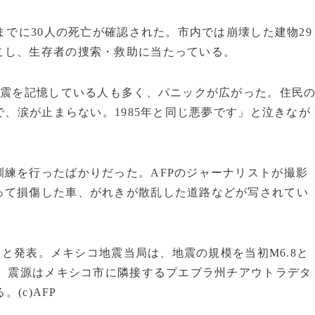
までに30人の死亡が確認された。市内では崩壊した建物29
こし、生存者の捜索・救助に当たっている。
地震を記憶している人も多く、パニックが広がった。住民
で、涙が止まらない。1985年と同じ悪夢です」と泣きなが
練を行ったばかりだった。AFPのジャーナリストが撮影
って損傷した車、がれきが散乱した道路などが写されてい
1と発表。メキシコ地震当局は、地震の規模を当初M6.8と
は、震源はメキシコ市に隣接するプエブラ州チアウトラデタ
(c)AFP