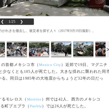
❮
1/25
❯
れきを撤去し、被災者を探す人々（2017年9月19日撮影）。
シコの首都メキシコ市（
）近郊で19日、マグニチ
Mexico City
ると少なくとも105人が死亡した。大きな揺れに襲われた同
る。同日は1985年の大地震からちょうど32年の日だっ
するモレロス（
）州では42人、西方のメキシコ
Morelos
ある町プエブラ（
）では26人が死亡した。
Puebla