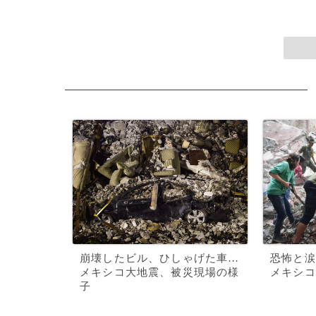
崩壊したビル、ひしゃげた車…
恐怖と涙
メキシコ大地震、被災現場の様
メキシコ
子