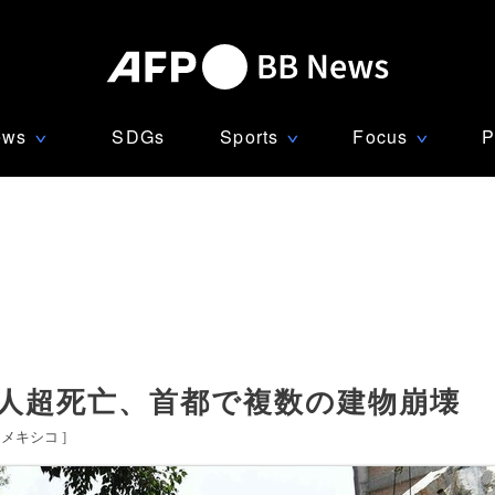
ews
SDGs
Sports
Focus
P
∨
∨
∨
00人超死亡、首都で複数の建物崩壊
メキシコ
]