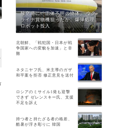
独空港に「正体不明の物体」 ウク
ライナ貨物機狙ったか、爆弾処理
ロボット投入
北朝鮮、「戦犯国・日本が戦
争国家への変貌を加速」と非
難
ネタニヤフ氏、米主導のガザ
和平案を拒否 修正意見を送付
市
ロシアのミサイル1発も迎撃
できず ゼレンスキー氏、支援
不足を訴え
持つ者と持たざる者の格差、
酷暑が浮き彫りに 韓国