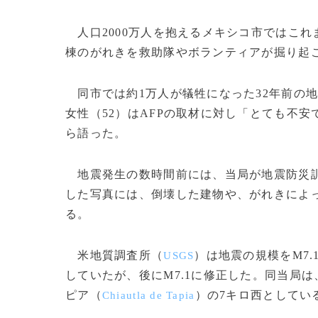
人口2000万人を抱えるメキシコ市ではこれ
棟のがれきを救助隊やボランティアが掘り起
同市では約1万人が犠牲になった32年前の
女性（52）はAFPの取材に対し「とても不安
ら語った。
地震発生の数時間前には、当局が地震防災訓
した写真には、倒壊した建物や、がれきによ
る。
米地質調査所（
）は地震の規模をM7.
USGS
していたが、後にM7.1に修正した。同当局
ピア（
）の7キロ西としている。
Chiautla de Tapia