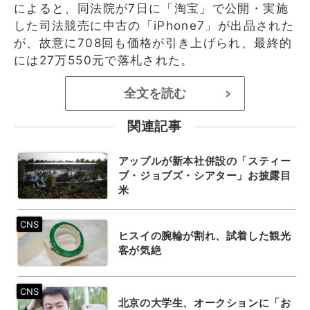
によると、同法院が7日に「淘宝」で公開・実施
した司法競売に中古の「iPhone7」が出品された
が、故意に708回も価格が引き上げられ、最終的
には27万550元で落札された。
全文を読む
>
関連記事
アップルが新本社併設の「スティー
ブ・ジョブズ・シアター」お披露目
米
ヒスイの腕輪が割れ、試着した観光
客が気絶
北京の大学生、オークションに「お