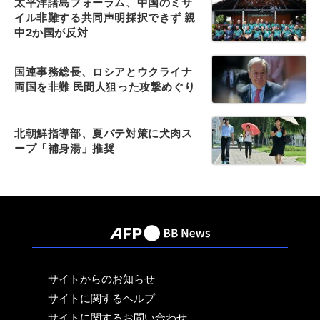
太平洋諸島フォーラム、中国のミサ
イル非難する共同声明採択できず 親
中2か国が反対
国連事務総長、ロシアとウクライナ
両国を非難 民間人狙った攻撃めぐり
北朝鮮指導部、夏バテ対策に犬肉ス
ープ「補身湯」推奨
サイトからのお知らせ
サイトに関するヘルプ
サイトに関するお問い合わせ