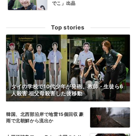
でこ」出品
Top stories
タイの学校で10代少年が発砲、教師・生徒ら6
人殺害 祖父母殺害した後移動
韓国、北西部沿岸で地雷15個回収 豪
雨で北朝鮮から流出か