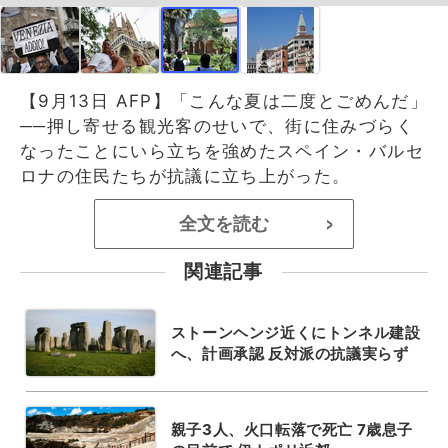
【9月13日 AFP】「こんな夏は二度とごめんだ」
──押し寄せる観光客のせいで、街に住みづらく
なったことにいら立ちを強めたスペイン・バルセ
ロナの住民たちが抗議に立ち上がった。
全文を読む
>
関連記事
ストーンヘンジ近くにトンネル建設
へ、計画承認 反対派の抗議実らず
親子3人、火口転落で死亡 7歳息子