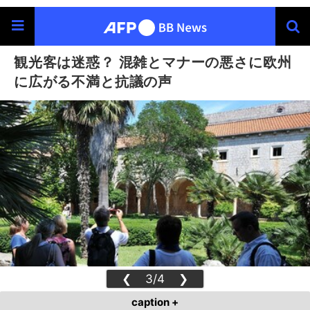
観光客は迷惑？ 混雑とマナーの悪さに欧州
に広がる不満と抗議の声
❮
3/4
❯
caption +