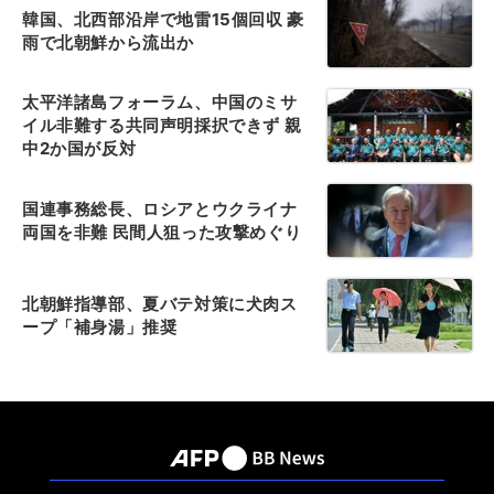
韓国、北西部沿岸で地雷15個回収 豪
雨で北朝鮮から流出か
太平洋諸島フォーラム、中国のミサ
イル非難する共同声明採択できず 親
中2か国が反対
国連事務総長、ロシアとウクライナ
両国を非難 民間人狙った攻撃めぐり
北朝鮮指導部、夏バテ対策に犬肉ス
ープ「補身湯」推奨