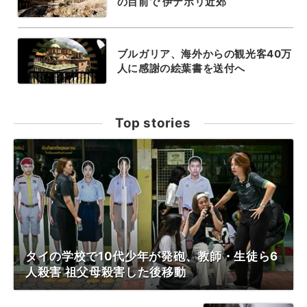
の目前で 伊ナポリ近郊
ブルガリア、海外からの観光客40万
人に感謝の絵葉書を送付へ
Top stories
タイの学校で10代少年が発砲、教師・生徒ら6
人殺害 祖父母殺害した後移動