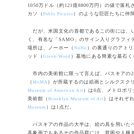
1050万ドル（約121億8800万円）の値
カソ（
）のような巨匠たちに仲
Pablo Picasso
だが、米国文化の首都であるこの街には、い
く、有名な「SAMO」のサイン入りグラフィ
場所は、ノーホー（
）の裏通りのアトリ
NoHo
ッド（
）墓地にある簡素な墓石く
Green-Wood
市内の美術館に限って言えば、バスキアの2
（
）が所蔵するのは絵画とシルクスクリ
MoMA
）は6点、メトロポリ
Museum of American Art
美術館（
）はそれぞれ
Brooklyn Museum of Art
）は1点だ。
Museum
バスキアの作品の大半は、絵の具を用いたペ
具象画でもあるその作品群には、貧困や人種