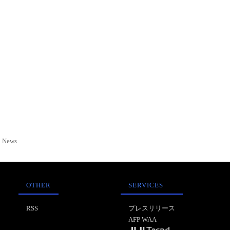
News
OTHER
SERVICES
RSS
プレスリリース
AFP WAA