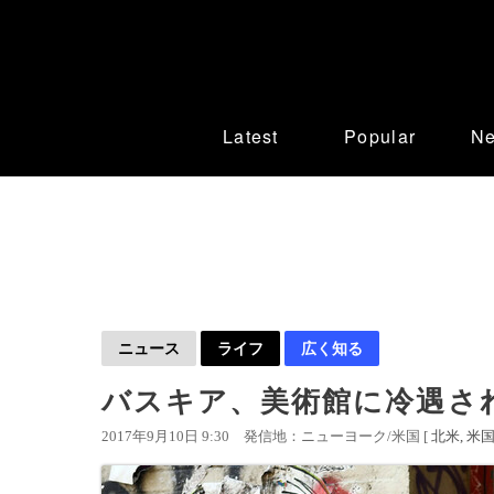
Latest
Popular
N
ニュース
ライフ
広く知る
バスキア、美術館に冷遇さ
2017年9月10日 9:30
発信地：ニューヨーク/米国 [
北米
米