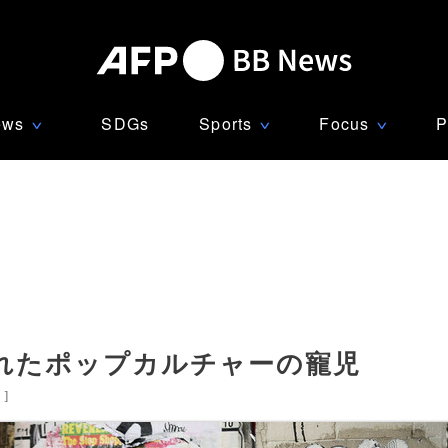
ews
SDGs
Sports
Focus
P
∨
∨
∨
れたポップカルチャーの寵児
国
]