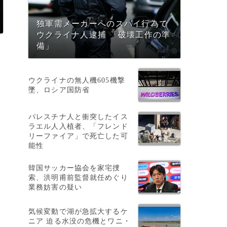
独軍需メーカーへのスパイ行為で
ウクライナ人逮捕 「破壊工作の準
備」
ウクライナの無人機605機撃
墜、ロシア国防省
パレスチナ人と衝突したイス
ラエル人入植者、「フレンド
リーファイア」で死亡した可
能性
韓国サッカー協会を家宅捜
索、洪明甫前監督就任めぐり
業務妨害の疑い
気候変動で湖が急拡大するケ
ニア 迫る水没の危機とワニ・