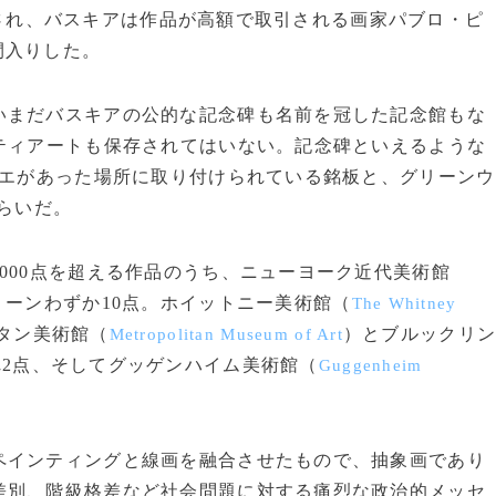
で落札され、バスキアは作品が高額で取引される画家パブロ・ピ
間入りした。
まだバスキアの公的な記念碑も名前を冠した記念館もな
ティアートも保存されてはいない。記念碑といえるような
エがあった場所に取り付けられている銘板と、グリーンウ
らいだ。
000点を超える作品のうち、ニューヨーク近代美術館
ーンわずか10点。ホイットニー美術館（
The Whitney
タン美術館（
）とブルックリ
Metropolitan Museum of Art
2点、そしてグッゲンハイム美術館（
Guggenheim
インティングと線画を融合させたもので、抽象画であり
差別、階級格差など社会問題に対する痛烈な政治的メッセ