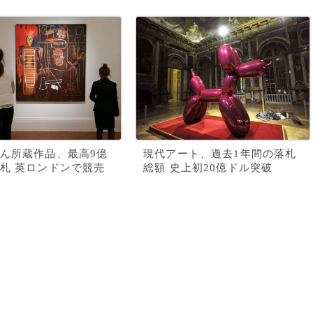
ん所蔵作品、最高9億
現代アート、過去1年間の落札
札 英ロンドンで競売
総額 史上初20億ドル突破