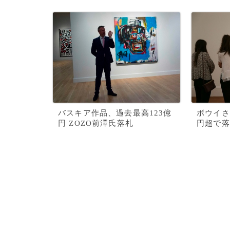
バスキア作品、過去最高123億
ボウイさ
円 ZOZO前澤氏落札
円超で落