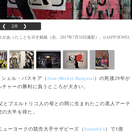
❮
2/8
❯
たことを示す銘板（右、2017年7月10日撮影）。(c)AFP/JEWEL
ンミシェル・バスキア（
）の死後29年が
Jean-Michel Basquiat
ルチャーの勝利に負うところが大きい。
父とプエルトリコ人の母との間に生まれたこの黒人アーテ
想の大半を得た。
ニューヨークの競売大手サザビーズ（
）で1億
Sotheby's