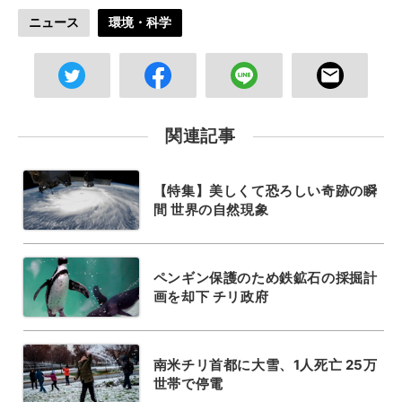
ニュース
環境・科学
関連記事
【特集】美しくて恐ろしい奇跡の瞬
間 世界の自然現象
ペンギン保護のため鉄鉱石の採掘計
画を却下 チリ政府
南米チリ首都に大雪、1人死亡 25万
世帯で停電