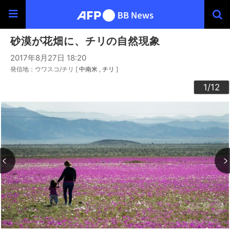
砂漠が花畑に、チリの自然現象
2017年8月27日 18:20
発信地：ウワスコ/チリ [
中南米
チリ
]
10
12
11
3
4
6
9
2
5
7
8
1
/12
/12
/12
/12
/12
/12
/12
/12
/12
/12
/12
/12