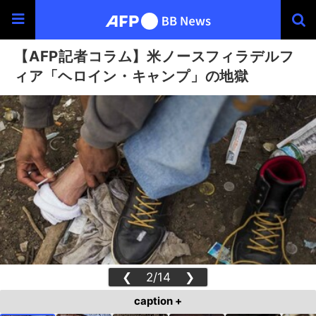
【AFP記者コラム】米ノースフィラデルフ
ィア「ヘロイン・キャンプ」の地獄
❮
2/14
❯
caption +