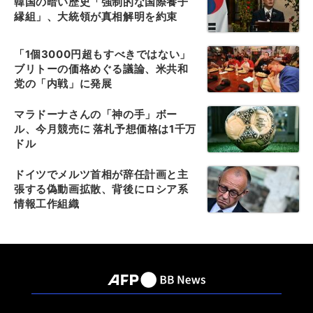
韓国の暗い歴史「強制的な国際養子
縁組」、大統領が真相解明を約束
「1個3000円超もすべきではない」
ブリトーの価格めぐる議論、米共和
党の「内戦」に発展
マラドーナさんの「神の手」ボー
ル、今月競売に 落札予想価格は1千万
ドル
ドイツでメルツ首相が辞任計画と主
張する偽動画拡散、背後にロシア系
情報工作組織