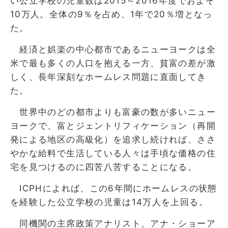
い公立学校の児童数は2015～2016年度でおよそ
10万人。全体の9％を占め、1年で20％増となっ
た。
経済と娯楽の中心都市であるニューヨークは全
米で最も多くの人口を抱える一方、貧富の差が激
しく、長年深刻なホームレス問題に直面してき
た。
世界中のどの都市よりも富豪の数が多いニュー
ヨークで、富とジェントリフィケーション（再開
発による地区の高級化）を追求し続ければ、ささ
やかな給料で生活している人々は手頃な価格の住
宅を見つけるのに四苦八苦することになる。
ICPHによれば、この6年間にホームレスの状態
を経験した公立学校の児童は14万人を上回る。
同機関の主席政策アナリスト、アナ・ショーア