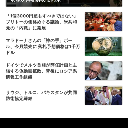
「1個3000円超もすべきではない」
ブリトーの価格めぐる議論、米共和
党の「内戦」に発展
マラドーナさんの「神の手」ボー
ル、今月競売に 落札予想価格は1千万
ドル
ドイツでメルツ首相が辞任計画と主
張する偽動画拡散、背後にロシア系
情報工作組織
サウジ、トルコ、パキスタンが共同
防衛協定締結