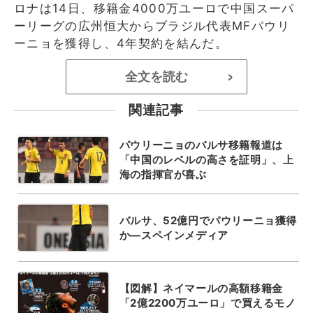
ロナは14日、移籍金4000万ユーロで中国スーパ
ーリーグの広州恒大からブラジル代表MFパウリ
ーニョを獲得し、4年契約を結んだ。
全文を読む
>
関連記事
パウリーニョのバルサ移籍報道は
「中国のレベルの高さを証明」、上
海の指揮官が喜ぶ
バルサ、52億円でパウリーニョ獲得
か―スペインメディア
【図解】ネイマールの高額移籍金
「2億2200万ユーロ」で買えるモノ