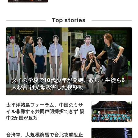
Top stories
タイの学校で10代少年が発砲、教師・生徒ら6
人殺害 祖父母殺害した後移動
太平洋諸島フォーラム、中国のミサ
イル非難する共同声明採択できず 親
中2か国が反対
台湾軍、大規模演習で台北攻撃阻止