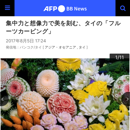
集中力と想像力で美を刻む、タイの「フル
ーツカービング」
2017年8月5日 17:24
発信地：バンコク/タイ [
アジア・オセアニア
タイ
]
10
11
3
4
6
9
2
5
7
8
1
/11
/11
/11
/11
/11
/11
/11
/11
/11
/11
/11