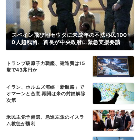
スペイン飛び地セウタに未成年の不法移民100
0人超残留、首長が中央政府に緊急支援要請
トランプ級原子力戦艦、建造費は15
隻で43兆円か
イラン、ホルムズ海峡「新航路」で
オマーンと合意 再開は米の封鎖解除
次第
米民主党予備選、急進左派のイスラ
ム教徒が勝利