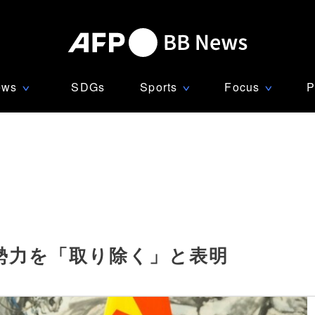
ews
SDGs
Sports
Focus
P
∨
∨
∨
勢力を「取り除く」と表明