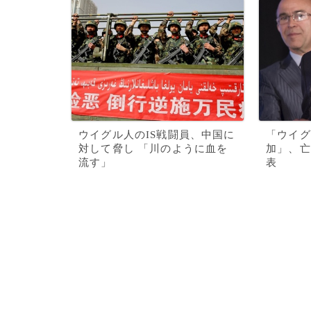
ウイグル人のIS戦闘員、中国に
「ウイグ
対して脅し 「川のように血を
加」、亡
流す」
表