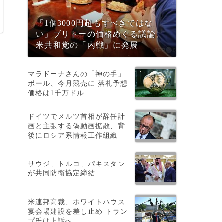
「1個3000円超もすべきではな
い」ブリトーの価格めぐる議論、
米共和党の「内戦」に発展
マラドーナさんの「神の手」
ボール、今月競売に 落札予想
価格は1千万ドル
ドイツでメルツ首相が辞任計
画と主張する偽動画拡散、背
、
後にロシア系情報工作組織
」
サウジ、トルコ、パキスタン
が共同防衛協定締結
米連邦高裁、ホワイトハウス
宴会場建設を差し止め トラン
プ氏は上訴へ