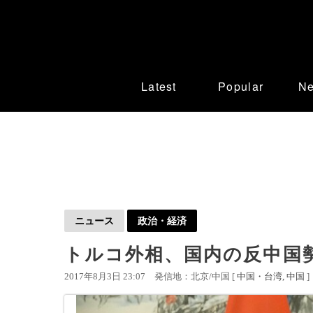
Latest
Popular
N
ニュース
政治・経済
トルコ外相、国内の反中国
2017年8月3日 23:07
発信地：北京/中国 [
中国・台湾
中国
]