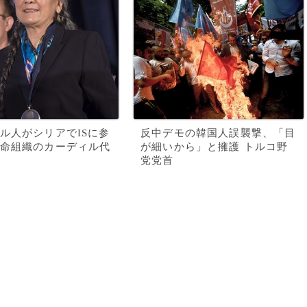
ル人がシリアでISに参
反中デモの韓国人誤襲撃、「目
命組織のカーディル代
が細いから」と擁護 トルコ野
党党首