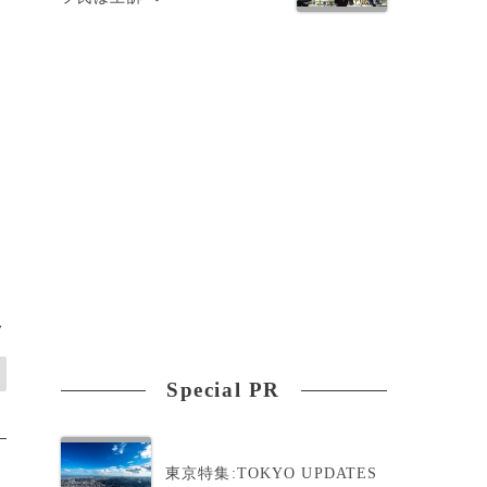
>
Special PR
東京特集:TOKYO UPDATES