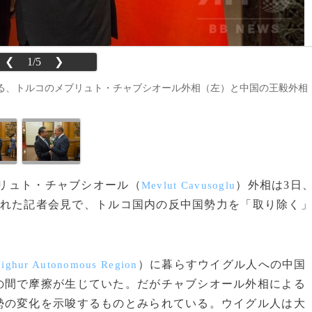
❮
1/5
❯
る、トルコのメブリュト・チャブシオール外相（左）と中国の王毅外相
ブリュト・チャブシオール（
）外相は3日
Mevlut Cavusoglu
れた記者会見で、トルコ国内の反中国勢力を「取り除く
）に暮らすウイグル人への中国
Uighur Autonomous Region
の間で摩擦が生じていた。だがチャブシオール外相による
勢の変化を示唆するものとみられている。ウイグル人は大