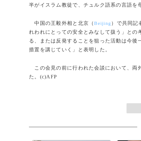
半がイスラム教徒で、チュルク語系の言語を
中国の王毅外相と北京（
）で共同記
Beijing
れわれにとっての安全とみなして扱う」との
る、または反発することを狙った活動は今後
措置を講じていく」と表明した。
この会見の前に行われた会談において、両外
た。(c)AFP