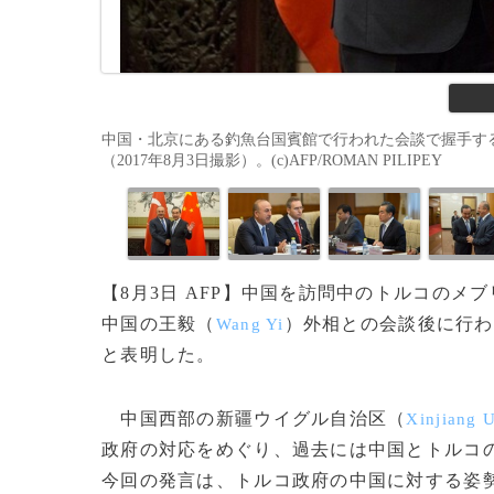
中国・北京にある釣魚台国賓館で行われた会談で握手す
（2017年8月3日撮影）。(c)AFP/ROMAN PILIPEY
【8月3日 AFP】中国を訪問中のトルコのメ
中国の王毅（
）外相との会談後に行わ
Wang Yi
と表明した。
中国西部の新疆ウイグル自治区（
Xinjiang 
政府の対応をめぐり、過去には中国とトルコ
今回の発言は、トルコ政府の中国に対する姿