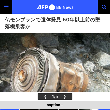
仏モンブランで遺体発見 50年以上前の墜
落機乗客か
❮
1/5
❯
caption +