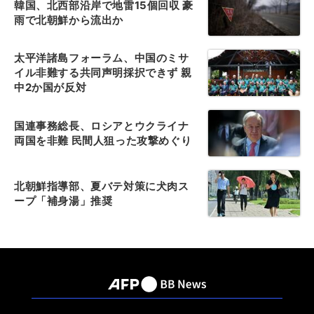
韓国、北西部沿岸で地雷15個回収 豪
雨で北朝鮮から流出か
太平洋諸島フォーラム、中国のミサ
イル非難する共同声明採択できず 親
中2か国が反対
国連事務総長、ロシアとウクライナ
両国を非難 民間人狙った攻撃めぐり
北朝鮮指導部、夏バテ対策に犬肉ス
ープ「補身湯」推奨