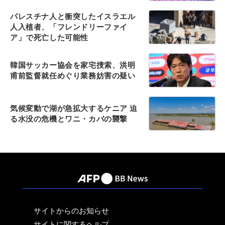
パレスチナ人と衝突したイスラエル
人入植者、「フレンドリーファイ
ア」で死亡した可能性
韓国サッカー協会を家宅捜索、洪明
甫前監督就任めぐり業務妨害の疑い
気候変動で湖が急拡大するケニア 迫
る水没の危機とワニ・カバの襲撃
サイトからのお知らせ
サイトに関するヘルプ