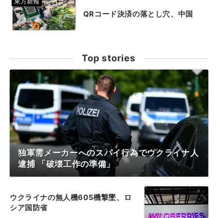
QRコード決済の落とし穴、中国
Top stories
独軍需メーカーへのスパイ行為でウクライナ人
逮捕 「破壊工作の準備」
ウクライナの無人機605機撃墜、ロ
シア国防省