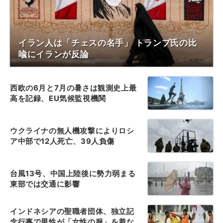
イラン人は「チェスの名手」 トランプ氏の比
喩にイランが反論
西欧の6月と7月の暑さは観測史上最
高を記録、EU気候監視機関
ウクライナの無人機攻撃によりロシ
ア中部で12人死亡、39人負傷
台風13号、中国上陸後に勢力弱まる
東部では交通に影響
インドネシアの聖職者団体、独立記
念行事で男性が「女性の服」を着な