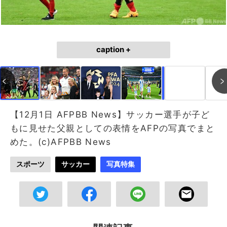
caption +
作成中
画像作成中
【12月1日 AFPBB News】サッカー選手が子ど
もに見せた父親としての表情をAFPの写真でまと
めた。(c)AFPBB News
スポーツ
サッカー
写真特集