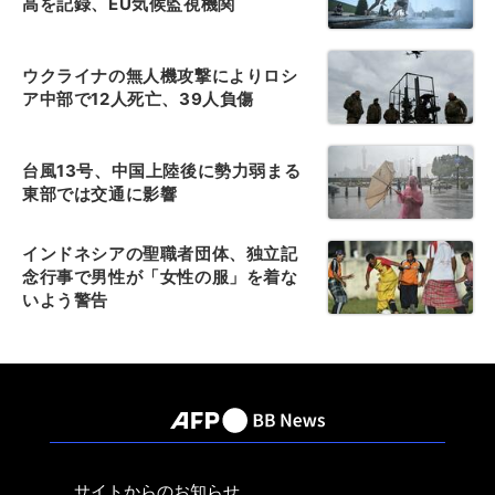
高を記録、EU気候監視機関
ウクライナの無人機攻撃によりロシ
ア中部で12人死亡、39人負傷
台風13号、中国上陸後に勢力弱まる
東部では交通に影響
インドネシアの聖職者団体、独立記
念行事で男性が「女性の服」を着な
いよう警告
サイトからのお知らせ