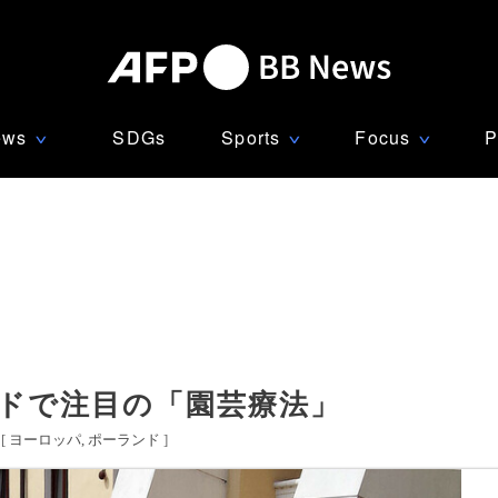
ews
SDGs
Sports
Focus
P
∨
∨
∨
ンドで注目の「園芸療法」
[
ヨーロッパ
ポーランド
]