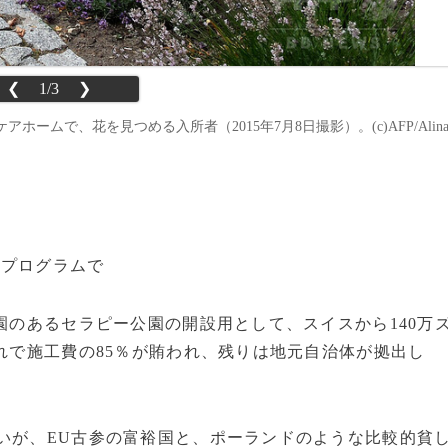
❮
1/3
❯
ムで、花を見つめる入所者（2015年7月8日撮影）。(c)AFP/Alin
正プログラムで
園のあるセラピー公園の開設用として、スイスから140万
これで施工費の85％が賄われ、残りは地元自治体が拠出し
いが、EU古参の富裕国と、ポーランドのような比較的貧