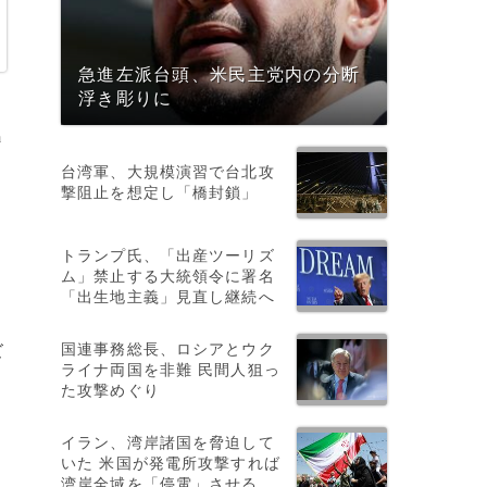
急進左派台頭、米民主党内の分断
浮き彫りに
a
台湾軍、大規模演習で台北攻
撃阻止を想定し「橋封鎖」
トランプ氏、「出産ツーリズ
ム」禁止する大統領令に署名
「出生地主義」見直し継続へ
国連事務総長、ロシアとウク
ズ
ライナ両国を非難 民間人狙っ
た攻撃めぐり
イラン、湾岸諸国を脅迫して
いた 米国が発電所攻撃すれば
し
湾岸全域を「停電」させる