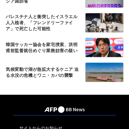
シア国防省
パレスチナ人と衝突したイスラエル
人入植者、「フレンドリーファイ
ア」で死亡した可能性
韓国サッカー協会を家宅捜索、洪明
甫前監督就任めぐり業務妨害の疑い
気候変動で湖が急拡大するケニア 迫
る水没の危機とワニ・カバの襲撃
サイトからのお知らせ