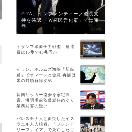
FIFA、インファンティーノ会長支
持を確認 「W杯民営化案」では謝
罪
トランプ級原子力戦艦、建造
費は15隻で43兆円か
イラン、ホルムズ海峡「新航
路」でオマーンと合意 再開は
米の封鎖解除次第
韓国サッカー協会を家宅捜
索、洪明甫前監督就任めぐり
業務妨害の疑い
>
パレスチナ人と衝突したイス
ラエル人入植者、「フレンド
リーファイア」で死亡した可