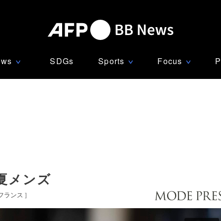
ews
SDGs
Sports
Focus
P
∨
∨
∨
夏メンズ
フランス
]