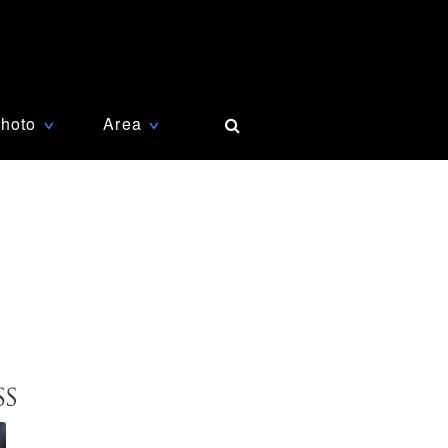
hoto
Area
∨
∨