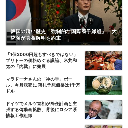
韓国の暗い歴史「強制的な国際養子縁組」、大
統領が真相解明を約束
「1個3000円超もすべきではない」
ブリトーの価格めぐる議論、米共和
党の「内戦」に発展
マラドーナさんの「神の手」ボー
ル、今月競売に 落札予想価格は1千万
ドル
ドイツでメルツ首相が辞任計画と主
張する偽動画拡散、背後にロシア系
情報工作組織