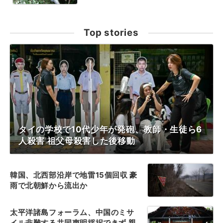
Top stories
タイの学校で10代少年が発砲、教師・生徒ら6
人殺害 祖父母殺害した後移動
韓国、北西部沿岸で地雷15個回収 豪
雨で北朝鮮から流出か
太平洋諸島フォーラム、中国のミサ
イル非難する共同声明採択できず 親