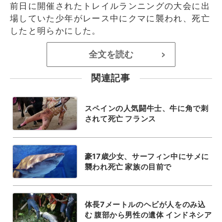
前日に開催されたトレイルランニングの大会に出
場していた少年がレース中にクマに襲われ、死亡
したと明らかにした。
全文を読む
>
関連記事
スペインの人気闘牛士、牛に角で刺
されて死亡 フランス
豪17歳少女、サーフィン中にサメに
襲われ死亡 家族の目前で
体長7メートルのヘビが人をのみ込
む 腹部から男性の遺体 インドネシア