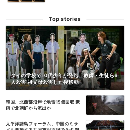
Top stories
タイの学校で10代少年が発砲、教師・生徒ら6
人殺害 祖父母殺害した後移動
韓国、北西部沿岸で地雷15個回収 豪
雨で北朝鮮から流出か
太平洋諸島フォーラム、中国のミサ
イル非難する共同声明採択できず 親