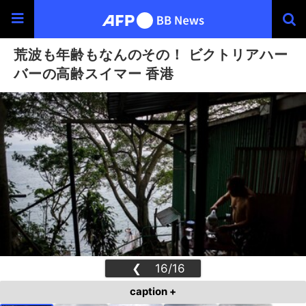
荒波も年齢もなんのその！ ビクトリアハー
バーの高齢スイマー 香港
❮
16/16
❯
caption +