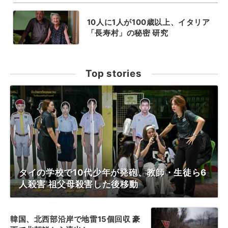
10人に1人が100歳以上、イタリア
「長寿村」の秘密 研究
Top stories
タイの学校で10代少年が発砲、教師・生徒ら6
人殺害 祖父母殺害した後移動
韓国、北西部沿岸で地雷15個回収 豪