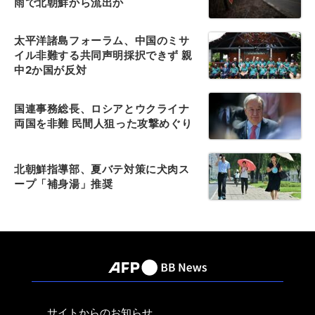
雨で北朝鮮から流出か
太平洋諸島フォーラム、中国のミサ
イル非難する共同声明採択できず 親
中2か国が反対
国連事務総長、ロシアとウクライナ
両国を非難 民間人狙った攻撃めぐり
北朝鮮指導部、夏バテ対策に犬肉ス
ープ「補身湯」推奨
サイトからのお知らせ