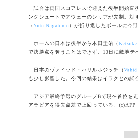
試合は両国スコアレスで迎えた後半開始直
ングシュートでアウェーのシリアが先制。対す
（
）が折り返したボールに今
Yuto Nagatomo
ホームの日本は後半から本田圭佑（
Keisuke
で決勝点を奪うことはできず、13日に敵地テ
日本のヴァイッド・ハリルホジッチ（
Vahid
も少し影響した。今回の結果はイラクとの試
アジア最終予選のグループBで現在首位を走る
アラビアを得失点差で上回っている。(c)AFP