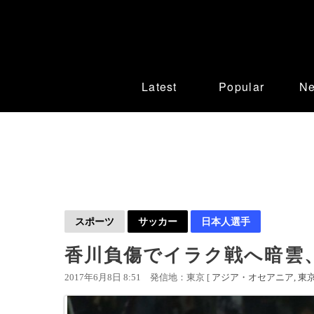
Latest
Popular
N
スポーツ
サッカー
日本人選手
香川負傷でイラク戦へ暗雲
2017年6月8日 8:51
発信地：東京 [
アジア・オセアニア
東