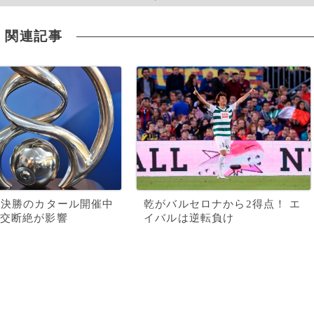
関連記事
々決勝のカタール開催中
乾がバルセロナから2得点！ エ
交断絶が影響
イバルは逆転負け