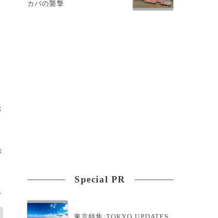
カバの襲撃
ィ
が
ジ
Special PR
>
東京特集:TOKYO UPDATES