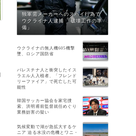
独軍需メーカーへのスパイ行為で
ウクライナ人逮捕 「破壊工作の準
備」
ウクライナの無人機605機撃
墜、ロシア国防省
パレスチナ人と衝突したイス
川
ラエル人入植者、「フレンド
リーファイア」で死亡した可
能性
韓国サッカー協会を家宅捜
索、洪明甫前監督就任めぐり
業務妨害の疑い
気候変動で湖が急拡大するケ
ニア 迫る水没の危機とワニ・