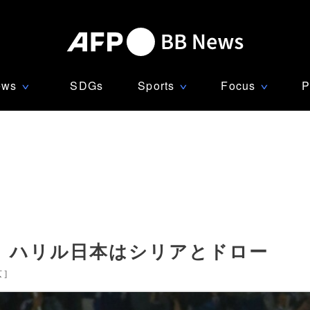
ews
SDGs
Sports
Focus
P
∨
∨
∨
、ハリル日本はシリアとドロー
京
]