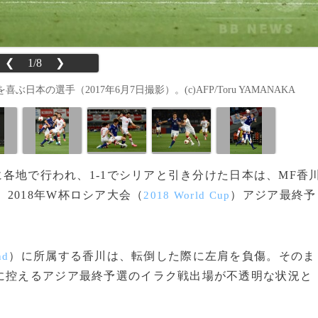
❮
1/8
❯
の選手（2017年6月7日撮影）。(c)AFP/Toru YAMANAKA
日に各地で行われ、1-1でシリアと引き分けた日本は、MF香
2018年W杯ロシア大会（
）アジア最終予
2018 World Cup
）に所属する香川は、転倒した際に左肩を負傷。そのま
nd
に控えるアジア最終予選のイラク戦出場が不透明な状況と