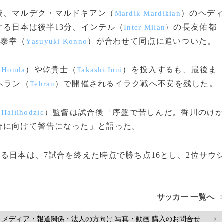
後、マルデク・マルドキアン（
）のヘデ
Mardik Mardikian
る日本は後半13分、インテル（
）の長友佑都
Inter Milan
野泰幸（
）が合わせて同点に追いついた。
Yasuyuki Konno
）や乾貴士（
）を投入するも、最後ま
 Honda
Takashi Inui
ヘラン（
）で開催されるイラク戦へ不安を残した。
Tehran
）監督は試合後「序盤で苦しんだ。香川のけ
 Halilhodzic
合に向けて警告になった」と語った。
日本は、7試合を終えた時点で勝ち点16とし、2位サウ
サッカー 一覧へ
メディア・報道関係・法人の方向け 写真・動画 購入のお問合せ
>