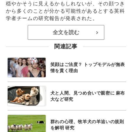
穏やかそうに見えるかもしれないが、その顔つき
から多くのことが分かる可能性があるとする英科
学者チームの研究報告が発表された。
全文を読む
>
関連記事
笑顔はご法度？ トップモデルが無表
情を貫く理由
犬と人間、見つめ合いで親密に 麻布
大など研究
群れの心理、牧羊犬の羊追いの規則
を解明 研究