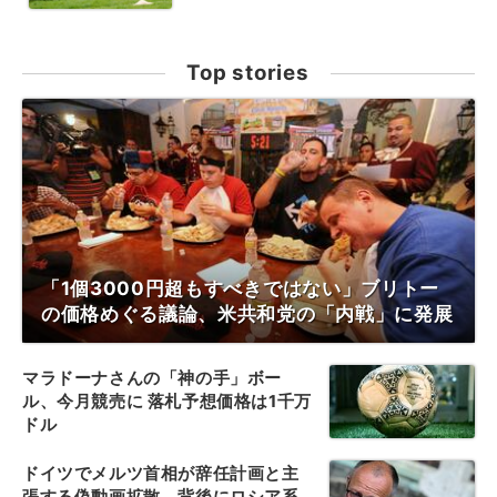
Top stories
「1個3000円超もすべきではない」ブリトー
の価格めぐる議論、米共和党の「内戦」に発展
マラドーナさんの「神の手」ボー
ル、今月競売に 落札予想価格は1千万
ドル
ドイツでメルツ首相が辞任計画と主
張する偽動画拡散、背後にロシア系