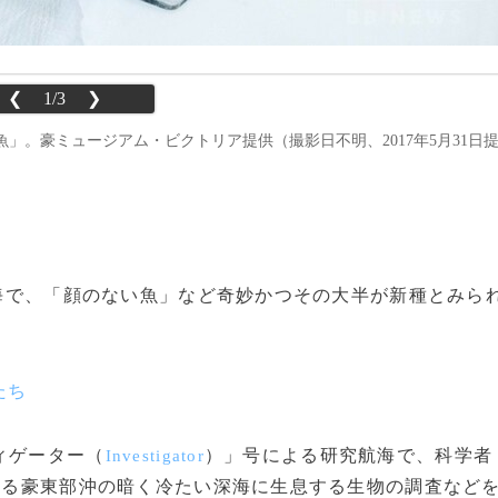
❮
1/3
❯
」。豪ミュージアム・ビクトリア提供（撮影日不明、2017年5月31日
の深海で、「顔のない魚」など奇妙かつその大半が新種とみら
たち
ィゲーター（
）」号による研究航海で、科学者
Investigator
もある豪東部沖の暗く冷たい深海に生息する生物の調査など