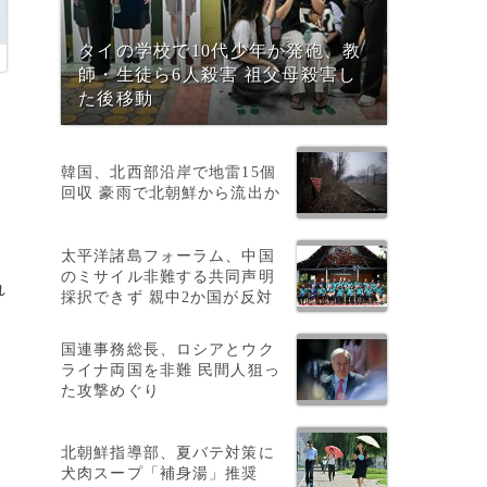
タイの学校で10代少年が発砲、教
師・生徒ら6人殺害 祖父母殺害し
た後移動
提
韓国、北西部沿岸で地雷15個
回収 豪雨で北朝鮮から流出か
太平洋諸島フォーラム、中国
のミサイル非難する共同声明
れ
採択できず 親中2か国が反対
国連事務総長、ロシアとウク
ライナ両国を非難 民間人狙っ
た攻撃めぐり
北朝鮮指導部、夏バテ対策に
犬肉スープ「補身湯」推奨
を