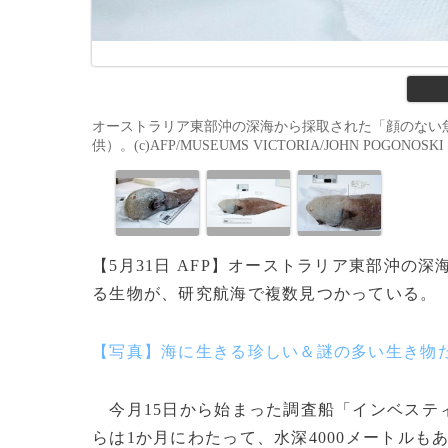
オーストラリア東部沖の深海から採取された「顔のない魚
供）。(c)AFP/MUSEUMS VICTORIA/JOHN POGONOSKI
【5月31日 AFP】オーストラリア東部沖
る生物が、研究航海で複数見つかっている。
【写真】海に生きる珍しい＆謎の多い生き物
今月15日から始まった調査船「インベステ
らは1か月にわたって、水深4000メートル