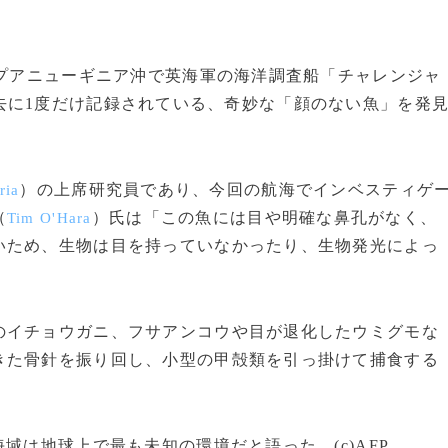
パプアニューギニア沖で英海軍の海洋調査船「チャレンジャ
去に1度だけ記録されている、奇妙な「顔のない魚」を発
）の上席研究員であり、今回の航海でインベスティゲ
ria
（
）氏は「この魚には目や明確な鼻孔がなく、
Tim O'Hara
いため、生物は目を持っていなかったり、生物発光によっ
イチョウガニ、フサアンコウや目が退化したウミグモな
きた骨針を振り回し、小型の甲殻類を引っ掛けて捕食する
域は地球上で最も未知の環境だと語った。(c)AFP