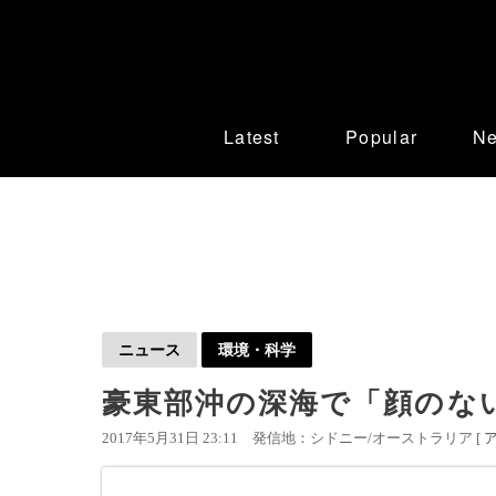
Latest
Popular
N
ニュース
環境・科学
豪東部沖の深海で「顔のない
2017年5月31日 23:11
発信地：シドニー/オーストラリア [