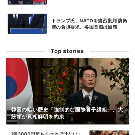
トランプ氏、NATOを痛烈批判 防衛
費の負担要求、各国首脳は困惑
Top stories
韓国の暗い歴史「強制的な国際養子縁組」、大
統領が真相解明を約束
「1個3000円超もすべきではない」