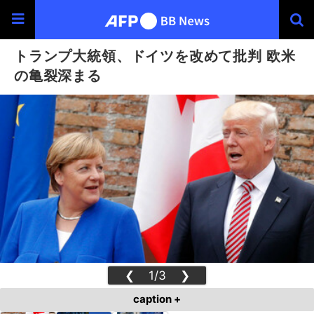
トランプ大統領、ドイツを改めて批判 欧米
の亀裂深まる
❮
1/3
❯
caption +