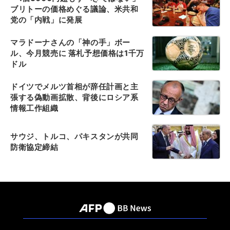
ブリトーの価格めぐる議論、米共和
党の「内戦」に発展
マラドーナさんの「神の手」ボー
ル、今月競売に 落札予想価格は1千万
ドル
ドイツでメルツ首相が辞任計画と主
張する偽動画拡散、背後にロシア系
情報工作組織
サウジ、トルコ、パキスタンが共同
防衛協定締結