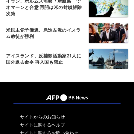
イラン、ホルムズ海峡「新航路」で
オマーンと合意 再開は米の封鎖解除
次第
米民主党予備選、急進左派のイスラ
ム教徒が勝利
アイスランド、反捕鯨活動家21人に
国外退去命令 再入国も禁止
サイトからのお知らせ
サイトに関するヘルプ
サイトに関するお問い合わせ