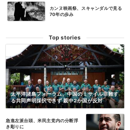
カンヌ映画祭、スキャンダルで見る
70年の歩み
Top stories
太平洋諸島フォーラム、中国のミサイル非難す
る共同声明採択できず 親中2か国が反対
急進左派台頭、米民主党内の分断浮
き彫りに