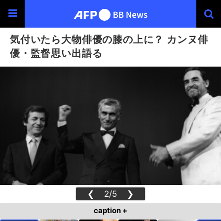
気付いたら大物俳優の膝の上に？ カンヌ俳
優・監督思い出語る
❮
2/5
❯
caption +