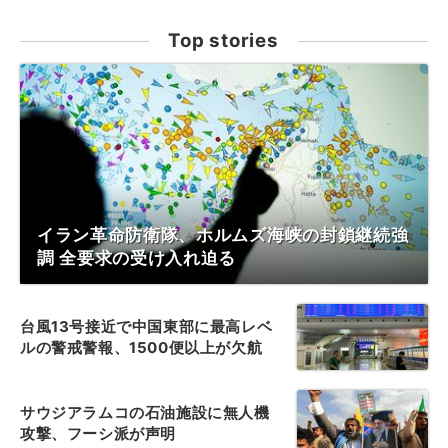
Top stories
イラン革命防衛隊、ホルムズ海峡の封鎖継続強
調 全要求の受け入れ迫る
台風13号接近で中国東部に最高レベ
ルの警戒警報、1500便以上が欠航
サウジアラムコの石油施設に無人機
攻撃、フーシ派が声明