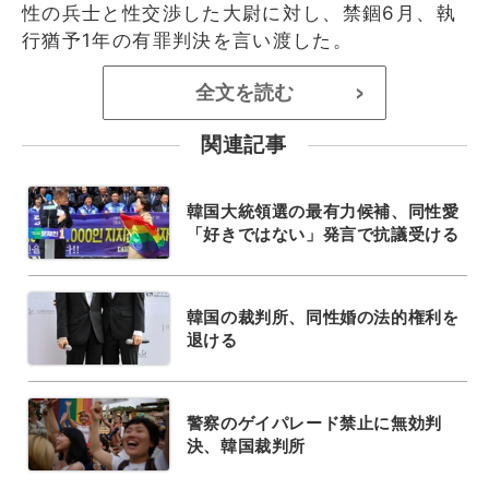
性の兵士と性交渉した大尉に対し、禁錮6月、執
行猶予1年の有罪判決を言い渡した。
全文を読む
>
関連記事
韓国大統領選の最有力候補、同性愛
「好きではない」発言で抗議受ける
韓国の裁判所、同性婚の法的権利を
退ける
警察のゲイパレード禁止に無効判
決、韓国裁判所