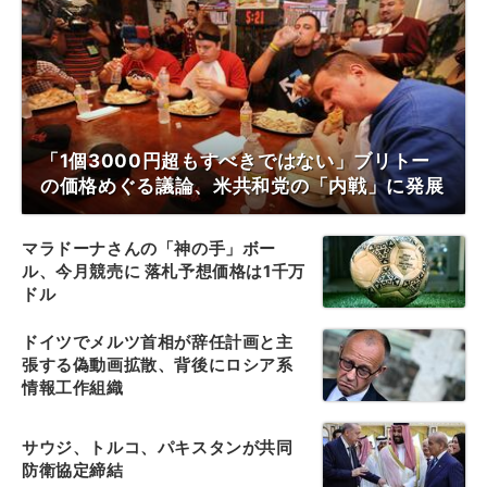
「1個3000円超もすべきではない」ブリトー
の価格めぐる議論、米共和党の「内戦」に発展
マラドーナさんの「神の手」ボー
ル、今月競売に 落札予想価格は1千万
ドル
ドイツでメルツ首相が辞任計画と主
張する偽動画拡散、背後にロシア系
情報工作組織
サウジ、トルコ、パキスタンが共同
防衛協定締結