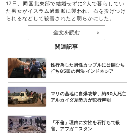
17日、同国北東部で結婚せずに2人で暮らしてい
た男女がイスラム過激派に襲われ、石を投げつけ
られるなどして殺害されたと明らかにした。
全文を読む
>
関連記事
性行為した男性カップルに公開むち
打ち85回の判決 インドネシア
マリの基地に自爆攻撃、約50人死亡
アルカイダ系勢力が犯行声明
「不倫」理由に女性を石打ちで殺
害、アフガニスタン