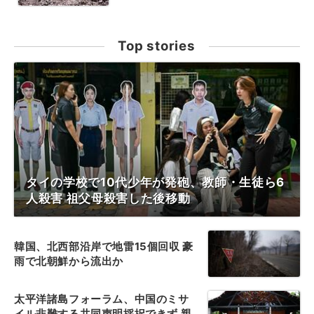
Top stories
タイの学校で10代少年が発砲、教師・生徒ら6
人殺害 祖父母殺害した後移動
韓国、北西部沿岸で地雷15個回収 豪
雨で北朝鮮から流出か
太平洋諸島フォーラム、中国のミサ
イル非難する共同声明採択できず 親