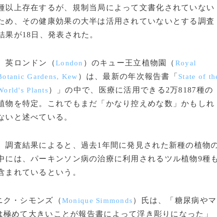
種以上存在するが、規制当局によって文書化されていない
ため、その健康効果の大半は活用されていないとする調査
結果が18日、発表された。
英ロンドン（
）のキュー王立植物園（
London
Royal
）は、最新の年次報告書「
Botanic Gardens, Kew
State of th
）」の中で、医療に活用できる2万8187種の
World's Plants
植物を特定。これでもまだ「かなり控えめな数」かもしれ
ないと述べている。
調査結果によると、過去1年間に発見された新種の植物
中には、パーキンソン病の治療に利用されるツル植物9種
含まれているという。
ニク・シモンズ（
）氏は、「糖尿病やマ
Monique Simmonds
は極めて大きいことが報告書によって浮き彫りになった」