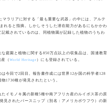
ったマラリアに対する「最も重要な武器」の中には、アルテ
含まれると指摘。しかしそうした潜在能力があるにもかか
て記載されているのは、同植物園が記録した植物のうちわ
な庭園と植物に関する850万点以上の収集品は、国連教
遺産（
）にも登録されている。
World Heritage
今回で2回目。報告書作成には世界12か国の科学者128
物1730種が発見されたという。
たイモノキ属の新種5種や南アフリカ産のルイボス茶の
で発見されたパースニップ（別名：アメリカボウフウ）の