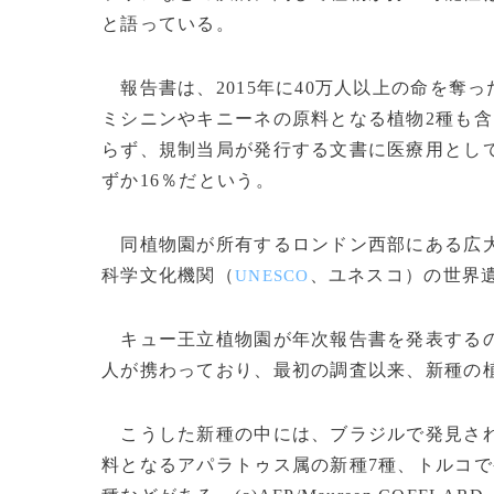
と語っている。
報告書は、2015年に40万人以上の命を奪
ミシニンやキニーネの原料となる植物2種も
らず、規制当局が発行する文書に医療用とし
ずか16％だという。
同植物園が所有するロンドン西部にある広大
科学文化機関（
、ユネスコ）の世界
UNESCO
キュー王立植物園が年次報告書を発表するのは
人が携わっており、最初の調査以来、新種の植
こうした新種の中には、ブラジルで発見され
料となるアパラトゥス属の新種7種、トルコ