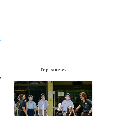
e
Top stories
の
も