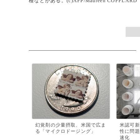
種などがある。(c)AFP/Maureen COFFLARD
幻覚剤の少量摂取、米国で広ま
米認可新
る「マイクロドージング」
性に問題
速化