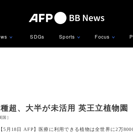
ews
SDGs
Sports
Focus
P
∨
∨
∨
00種超、大半が未活用 英王立植物園
英国
]
【5月18日 AFP】医療に利用できる植物は全世界に2万800