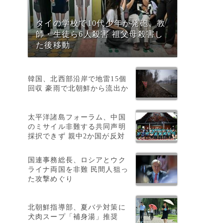
タイの学校で10代少年が発砲、教
師・生徒ら6人殺害 祖父母殺害し
た後移動
わ
韓国、北西部沿岸で地雷15個
回収 豪雨で北朝鮮から流出か
育
太平洋諸島フォーラム、中国
のミサイル非難する共同声明
採択できず 親中2か国が反対
国連事務総長、ロシアとウク
ライナ両国を非難 民間人狙っ
た攻撃めぐり
原
北朝鮮指導部、夏バテ対策に
新
犬肉スープ「補身湯」推奨