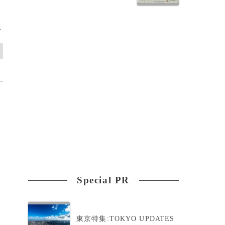
>
Special PR
東京特集:TOKYO UPDATES