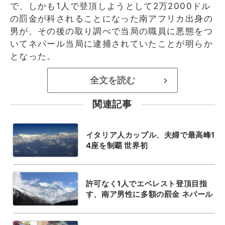
で、しかも1人で登頂しようとして2万2000ドル
の罰金が科されることになった南アフリカ出身の
男が、その後の取り調べで当局の職員に悪態をつ
いてネパール当局に逮捕されていたことが明らか
となった。
全文を読む
>
関連記事
イタリア人カップル、夫婦で最高峰1
4座を制覇 世界初
許可なく1人でエベレスト登頂目指
す、南ア男性に多額の罰金 ネパール