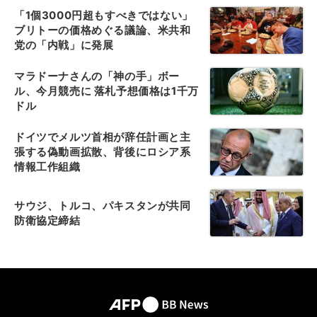
「1個3000円超もすべきではない」
ブリトーの価格めぐる議論、米共和
党の「内戦」に発展
マラドーナさんの「神の手」ボー
ル、今月競売に 落札予想価格は1千万
ドル
ドイツでメルツ首相が辞任計画と主
張する偽動画拡散、背後にロシア系
情報工作組織
サウジ、トルコ、パキスタンが共同
防衛協定締結