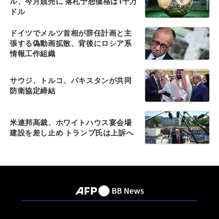
ル、今月競売に 落札予想価格は1千万
ドル
ドイツでメルツ首相が辞任計画と主
張する偽動画拡散、背後にロシア系
情報工作組織
サウジ、トルコ、パキスタンが共同
防衛協定締結
米連邦高裁、ホワイトハウス宴会場
建設を差し止め トランプ氏は上訴へ