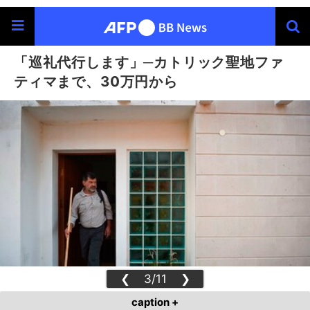
「巡礼代行します」─カトリック聖地ファ
ティマまで、30万円から
❮
3/11
❯
caption +