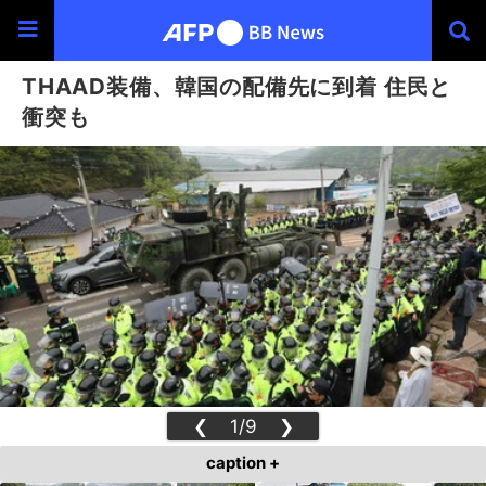
THAAD装備、韓国の配備先に到着 住民と
衝突も
❮
1/9
❯
caption +