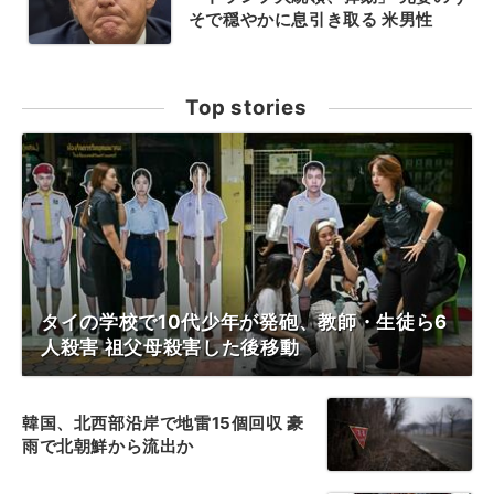
そで穏やかに息引き取る 米男性
Top stories
タイの学校で10代少年が発砲、教師・生徒ら6
人殺害 祖父母殺害した後移動
韓国、北西部沿岸で地雷15個回収 豪
雨で北朝鮮から流出か