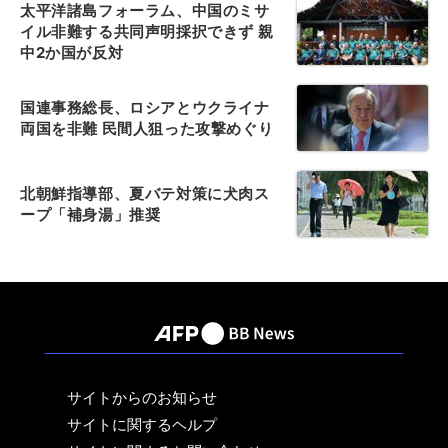
太平洋諸島フォーラム、中国のミサ
イル非難する共同声明採択できず 親
中2か国が反対
国連事務総長、ロシアとウクライナ
両国を非難 民間人狙った攻撃めぐり
北朝鮮指導部、夏バテ対策に犬肉ス
ープ「補身湯」推奨
サイトからのお知らせ
サイトに関するヘルプ