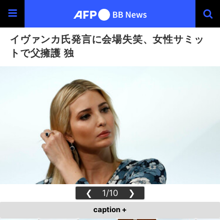
イヴァンカ氏発言に会場失笑、女性サミッ
トで父擁護 独
❮
1/10
❯
caption +