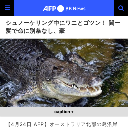
シュノーケリング中にワニとゴツン！ 間一
髪で命に別条なし、豪
caption +
【4月24日 AFP】オーストラリア北部の島沿岸