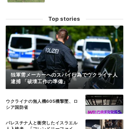
Top stories
独軍需メーカーへのスパイ行為でウクライナ人
逮捕 「破壊工作の準備」
ウクライナの無人機605機撃墜、ロ
シア国防省
パレスチナ人と衝突したイスラエル
人入植者、「フレンドリーファイ