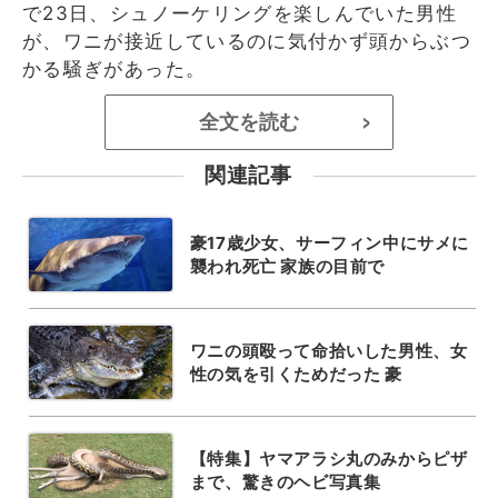
で23日、シュノーケリングを楽しんでいた男性
が、ワニが接近しているのに気付かず頭からぶつ
かる騒ぎがあった。
全文を読む
>
関連記事
豪17歳少女、サーフィン中にサメに
襲われ死亡 家族の目前で
ワニの頭殴って命拾いした男性、女
性の気を引くためだった 豪
【特集】ヤマアラシ丸のみからピザ
まで、驚きのヘビ写真集