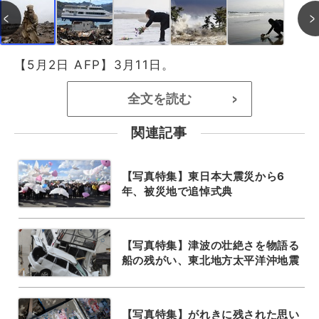
【5月2日 AFP】3月11日。
全文を読む
>
関連記事
【写真特集】東日本大震災から6
年、被災地で追悼式典
【写真特集】津波の壮絶さを物語る
船の残がい、東北地方太平洋沖地震
【写真特集】がれきに残された思い