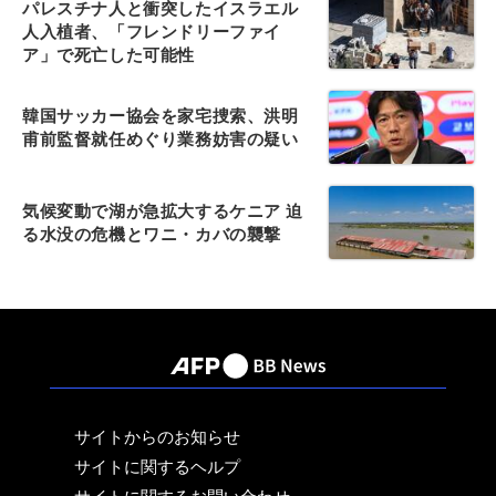
パレスチナ人と衝突したイスラエル
人入植者、「フレンドリーファイ
ア」で死亡した可能性
韓国サッカー協会を家宅捜索、洪明
甫前監督就任めぐり業務妨害の疑い
気候変動で湖が急拡大するケニア 迫
る水没の危機とワニ・カバの襲撃
サイトからのお知らせ
サイトに関するヘルプ