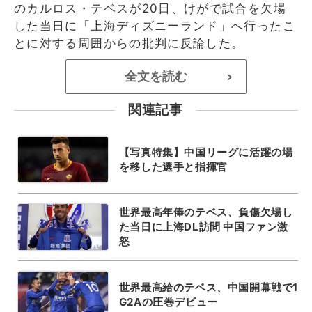
のカルロス・テベスが20日、けがで試合を欠場
した当日に「上海ディズニーランド」へ行ったこ
とに対する周囲からの批判に反論した。
全文を読む
>
関連記事
【写真特集】中国リーグに活躍の場
を移した選手と指揮官
世界最高年俸のテベス、負傷欠場し
た当日に上海DL訪問 中国ファン激
怒
世界最高給のテベス、中国開幕戦で1
G2Aの圧巻デビュー