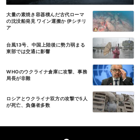
大量の素焼き容器積んだ古代ローマ
の沈没船発見 ワイン運搬か 伊シチリ
ア
台風13号、中国上陸後に勢力弱まる
東部では交通に影響
WHOのウクライナ倉庫に攻撃、事務
局長が非難
ロシアとウクライナ双方の攻撃で5人
が死亡、負傷者多数