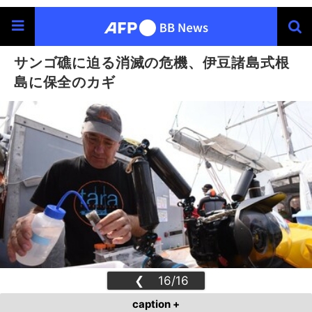
サンゴ礁に迫る消滅の危機、伊豆諸島式根
島に保全のカギ
❮
16/16
❯
caption +