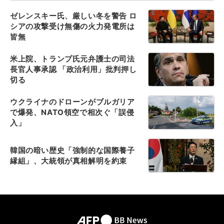
ゼレンスキー氏、厳しい冬を警告 ロ
シアの攻撃受け無傷の火力発電所は
皆無
米上院、トランプ氏元弁護士の司法
長官人事承認 「政治利用」批判押し
切る
ウクライナのドローンがブルガリア
で爆発、NATO領空で相次ぐ「誤侵
入」
韓国の暗い歴史「強制的な国際養子
縁組」、大統領が真相解明を約束