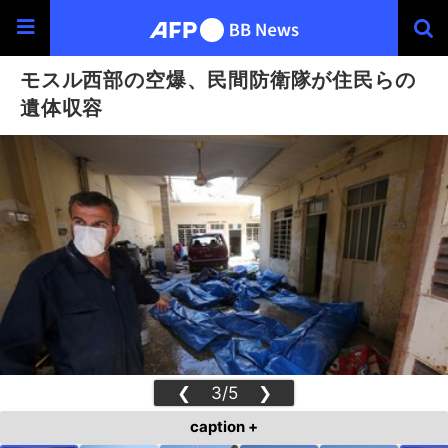
モスル西部の空爆、民間防衛隊が住民らの
遺体収容
❮
3/5
❯
caption +