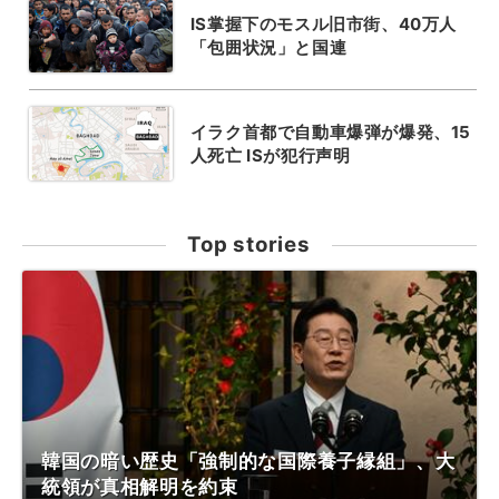
IS掌握下のモスル旧市街、40万人
「包囲状況」と国連
イラク首都で自動車爆弾が爆発、15
人死亡 ISが犯行声明
Top stories
韓国の暗い歴史「強制的な国際養子縁組」、大
統領が真相解明を約束