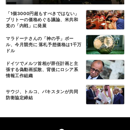
「1個3000円超もすべきではない」
ブリトーの価格めぐる議論、米共和
党の「内戦」に発展
マラドーナさんの「神の手」ボー
ル、今月競売に 落札予想価格は1千万
ドル
ドイツでメルツ首相が辞任計画と主
張する偽動画拡散、背後にロシア系
情報工作組織
サウジ、トルコ、パキスタンが共同
防衛協定締結