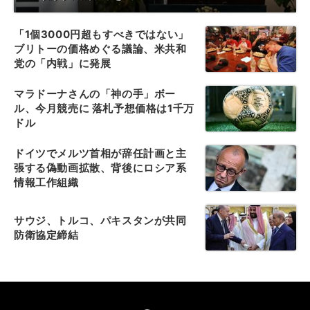
「1個3000円超もすべきではない」
ブリトーの価格めぐる議論、米共和
党の「内戦」に発展
マラドーナさんの「神の手」ボー
ル、今月競売に 落札予想価格は1千万
ドル
ドイツでメルツ首相が辞任計画と主
張する偽動画拡散、背後にロシア系
情報工作組織
サウジ、トルコ、パキスタンが共同
防衛協定締結