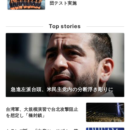
団テスト実施
Top stories
急進左派台頭、米民主党内の分断浮き彫りに
台湾軍、大規模演習で台北攻撃阻止
を想定し「橋封鎖」