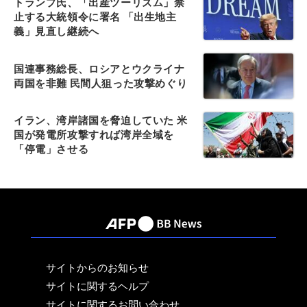
トランプ氏、「出産ツーリズム」禁
止する大統領令に署名 「出生地主
義」見直し継続へ
国連事務総長、ロシアとウクライナ
両国を非難 民間人狙った攻撃めぐり
イラン、湾岸諸国を脅迫していた 米
国が発電所攻撃すれば湾岸全域を
「停電」させる
サイトからのお知らせ
サイトに関するヘルプ
サイトに関するお問い合わせ