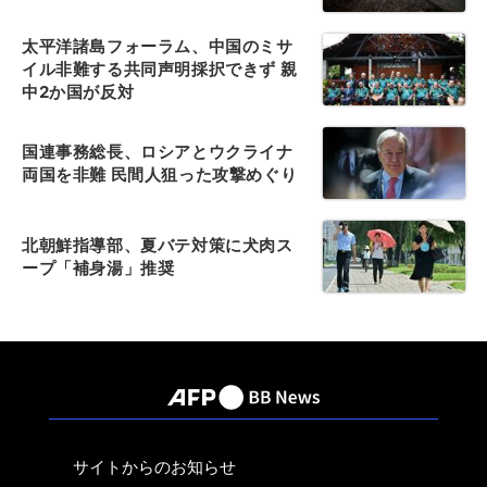
太平洋諸島フォーラム、中国のミサ
イル非難する共同声明採択できず 親
中2か国が反対
国連事務総長、ロシアとウクライナ
両国を非難 民間人狙った攻撃めぐり
北朝鮮指導部、夏バテ対策に犬肉ス
ープ「補身湯」推奨
サイトからのお知らせ