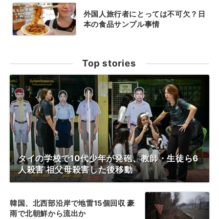
外国人旅行者にとっては不可欠？日
本の食品サンプル事情
Top stories
タイの学校で10代少年が発砲、教師・生徒ら6
人殺害 祖父母殺害した後移動
韓国、北西部沿岸で地雷15個回収 豪
雨で北朝鮮から流出か