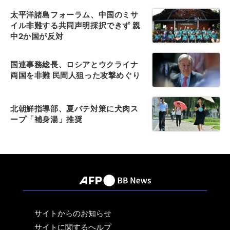
太平洋諸島フォーラム、中国のミサ
イル非難する共同声明採択できず 親
中2か国が反対
国連事務総長、ロシアとウクライナ
両国を非難 民間人狙った攻撃めぐり
北朝鮮指導部、夏バテ対策に犬肉ス
ープ「補身湯」推奨
サイトからのお知らせ
サイトに関するヘルプ