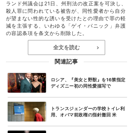
ランド州議会は21日、州刑法の改正案を可決し、
殺人罪に問われている被告が、同性愛者から自分
が望まない性的な誘いを受けたとの理由で罪の軽
減を主張する、いわゆる「ゲイ・パニック」弁護
の容認条項を条文から削除した。
全文を読む
>
関連記事
ロシア、『美女と野獣』を16禁指定
ディズニー初の同性愛描写で
トランスジェンダーの学校トイレ利
用、オバマ前政権の指針撤回 米